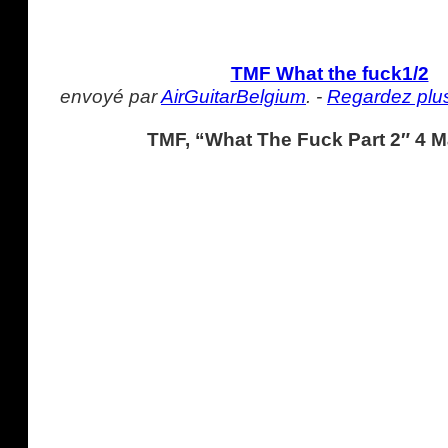
TMF What the fuck1/2
envoyé par
AirGuitarBelgium
. -
Regardez plus
TMF, “What The Fuck Part 2″ 4 M