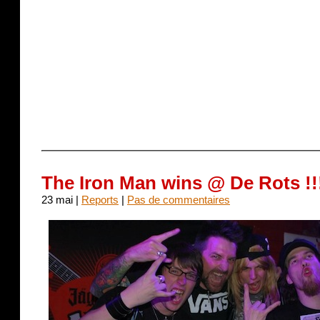
The Iron Man wins @ De Rots !!
23 mai |
Reports
|
Pas de commentaires