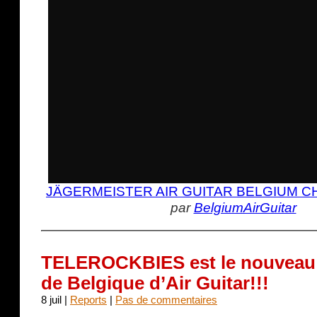
JÄGERMEISTER AIR GUITAR BELGIUM 
par
BelgiumAirGuitar
TELEROCKBIES est le nouveau
de Belgique d’Air Guitar!!!
8 juil |
Reports
|
Pas de commentaires